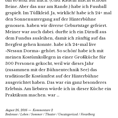
bin so stolz auf mich. (Und: Radeln macht schöne
Beine. Aber das nur am Rande.) habe ich Fussball
gespielt. Im Tüllkleid. Ja, wirklich! habe ich 24+ mal
den Sonnenuntergang auf der Hinterbühne
genossen. haben wir diverse Geburtstage gefeiert.
Meiner war auch dabei. durfte ich ein Dirndl aus
dem Fundus ausleihen, damit ich zünftig auf das
Bergfest gehen konnte. habe ich 24+mal live
»Nessun Dorma« gehört. So schön! habe ich mit
meinen Kostümkollegen in einer Großküche für
300 Personen gekocht, weil wir dieses Jahr
(zusammen mit der Bühnentechnik See) das
traditionelle Kostümfest auf der Hinterbühne
ausgerichtet haben. Das war ein ganz besonderes
Erlebnis. Am liebsten würde ich in dieser Küche ein
Praktikum machen. war …
August 26, 2016
Kommentare 2
Bodensee
/
Leben
/
Sommer
/
Theater
/
Uncategorized
/
Vorarlberg