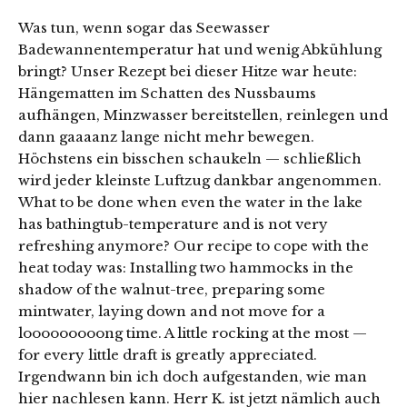
Was tun, wenn sogar das Seewasser
Badewannentemperatur hat und wenig Abkühlung
bringt? Unser Rezept bei dieser Hitze war heute:
Hängematten im Schatten des Nussbaums
aufhängen, Minzwasser bereitstellen, reinlegen und
dann gaaaanz lange nicht mehr bewegen.
Höchstens ein bisschen schaukeln — schließlich
wird jeder kleinste Luftzug dankbar angenommen.
What to be done when even the water in the lake
has bathingtub-temperature and is not very
refreshing anymore? Our recipe to cope with the
heat today was: Installing two hammocks in the
shadow of the walnut-tree, preparing some
mintwater, laying down and not move for a
looooooooong time. A little rocking at the most —
for every little draft is greatly appreciated.
Irgendwann bin ich doch aufgestanden, wie man
hier nachlesen kann. Herr K. ist jetzt nämlich auch