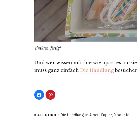
eintüten, fertig!
Und wer wissen möchte wie apart es aussi
muss ganz einfach
Die Handlung
besuchen
Klick,
Klick,
um
um
auf
auf
Facebook
Pinterest
zu
zu
teilen
teilen
Die Handlung
,
in Arbeit
,
Papier
,
Produkte
KATEGORIE:
(Wird
(Wird
in
in
neuem
neuem
Fenster
Fenster
geöffnet)
geöffnet)